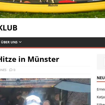
KLUB
ÜBER UNS
Hitze in Münster
INES
0
NEU
Erne
Katja
Silb