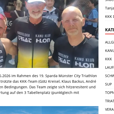
Tanj
KKK 
KAT
ALLG
KAN
KKK
LAUF
06.2026 im Rahmen des 19. Sparda Münster City Triathlon
SCH
trotzte das KKK-Team (Götz Kreisel, Klaus Backus, André
SUP
en Bedingungen. Das Team zeigte sich hitzeresitent und
rtung auf den 3 Tabellenplatz (punktgleich mit
TOP
TRIA
VER