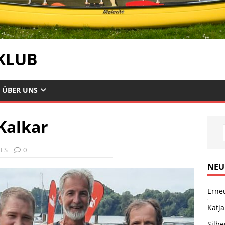
KLUB
ÜBER UNS
Kalkar
ES
0
NEU
Erne
Katja
Silb