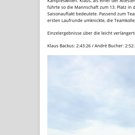
Kampfeswillen. Klaus, als einer der Ältest
führte so die Mannschaft zum 13. Platz in
Saisonauftakt bedeutete. Passend zum Teamg
ersten Laufrunde umknickte, die Teamkolleg
Einzelergebnisse über die leicht verlänger
Klaus Backus: 2:43:26 / André Bucher: 2:52