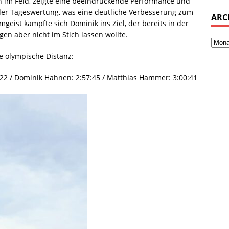
en im Feld, zeigte eine beeindruckende Performance und
 der Tageswertung, was eine deutliche Verbesserung zum
ARC
eist kämpfte sich Dominik ins Ziel, der bereits in der
en aber nicht im Stich lassen wollte.
te olympische Distanz:
:22 / Dominik Hahnen: 2:57:45 / Matthias Hammer: 3:00:41