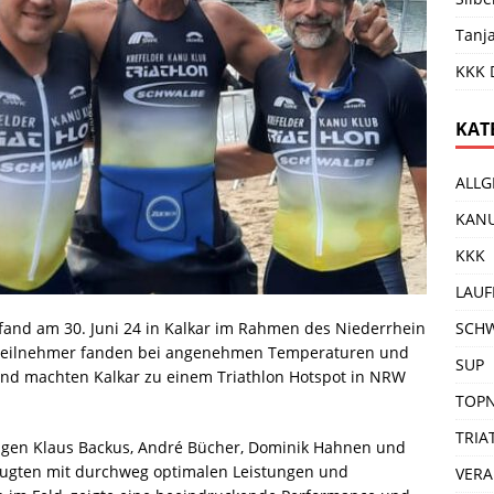
Tanj
KKK 
KAT
ALLG
KAN
KKK
LAUF
 fand am 30. Juni 24 in Kalkar im Rahmen des Niederrhein
SCH
0 Teilnehmer fanden bei angenehmen Temperaturen und
SUP
nd machten Kalkar zu einem Triathlon Hotspot in NRW
TOP
TRIA
ngen Klaus Backus, André Bücher, Dominik Hahnen und
ugten mit durchweg optimalen Leistungen und
VER