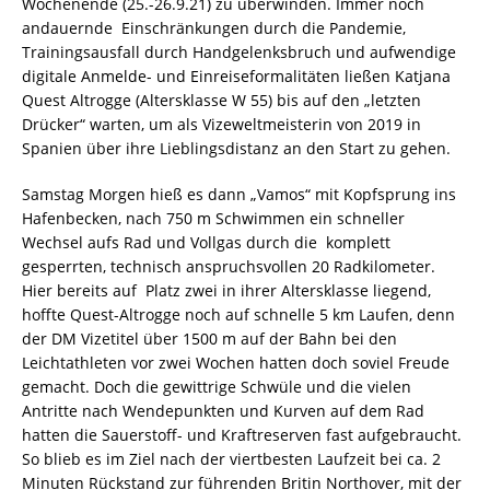
Wochenende (25.-26.9.21) zu überwinden. Immer noch
andauernde Einschränkungen durch die Pandemie,
Trainingsausfall durch Handgelenksbruch und aufwendige
digitale Anmelde- und Einreiseformalitäten ließen Katjana
Quest Altrogge (Altersklasse W 55) bis auf den „letzten
Drücker“ warten, um als Vizeweltmeisterin von 2019 in
Spanien über ihre Lieblingsdistanz an den Start zu gehen.
Samstag Morgen hieß es dann „Vamos“ mit Kopfsprung ins
Hafenbecken, nach 750 m Schwimmen ein schneller
Wechsel aufs Rad und Vollgas durch die komplett
gesperrten, technisch anspruchsvollen 20 Radkilometer.
Hier bereits auf Platz zwei in ihrer Altersklasse liegend,
hoffte Quest-Altrogge noch auf schnelle 5 km Laufen, denn
der DM Vizetitel über 1500 m auf der Bahn bei den
Leichtathleten vor zwei Wochen hatten doch soviel Freude
gemacht. Doch die gewittrige Schwüle und die vielen
Antritte nach Wendepunkten und Kurven auf dem Rad
hatten die Sauerstoff- und Kraftreserven fast aufgebraucht.
So blieb es im Ziel nach der viertbesten Laufzeit bei ca. 2
Minuten Rückstand zur führenden Britin Northover, mit der