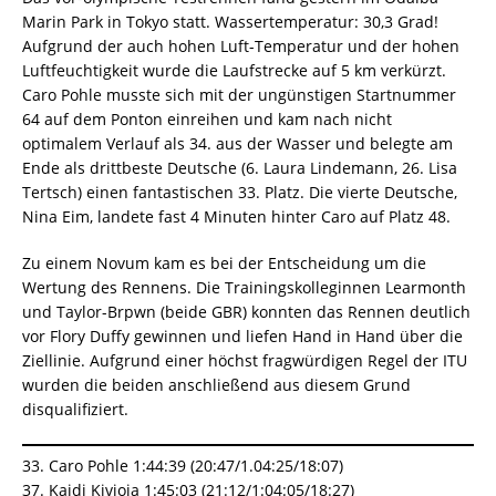
Marin Park in Tokyo statt. Wassertemperatur: 30,3 Grad!
Aufgrund der auch hohen Luft-Temperatur und der hohen
Luftfeuchtigkeit wurde die Laufstrecke auf 5 km verkürzt.
Caro Pohle musste sich mit der ungünstigen Startnummer
64 auf dem Ponton einreihen und kam nach nicht
optimalem Verlauf als 34. aus der Wasser und belegte am
Ende als drittbeste Deutsche (6. Laura Lindemann, 26. Lisa
Tertsch) einen fantastischen 33. Platz. Die vierte Deutsche,
Nina Eim, landete fast 4 Minuten hinter Caro auf Platz 48.
Zu einem Novum kam es bei der Entscheidung um die
Wertung des Rennens. Die Trainingskolleginnen Learmonth
und Taylor-Brpwn (beide GBR) konnten das Rennen deutlich
vor Flory Duffy gewinnen und liefen Hand in Hand über die
Ziellinie. Aufgrund einer höchst fragwürdigen Regel der ITU
wurden die beiden anschließend aus diesem Grund
disqualifiziert.
33. Caro Pohle 1:44:39 (20:47/1.04:25/18:07)
37. Kaidi Kivioja 1:45:03 (21:12/1:04:05/18:27)