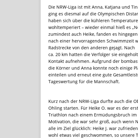
Die NRW-Liga ist mit Anna, Katjana und Tin
ging es diesmal auf die Olympischen Dista
haben sich über die kühleren Temperature
wohltemperiert – wieder einmal hieß es „Ne
zumindest auch Heike, fanden es hingegen
nach einer hervorragenden Schwimmzeit war
Radstrecke von den anderen gejagt. Nach
ca. 20 km hatten die Verfolger sie eingeho
Kontakt aufnehmen. Aufgrund der bombasti
die Körner und Anna konnte noch einige Pl
einteilen und erneut eine gute Gesamtleist
Tageswertung für die Mannschaft.
Kurz nach der NRW-Liga durfte auch die Ob
Ohling starten. Für Heike O. war es der erst
Triathlon nach einem Ermüdungsbruch im F
Motivation, die war sehr groß, auch wenn 
alle im Ziel glücklich: Heike J. war zufrie
wohl etwas viel geschwommen, so unsere The