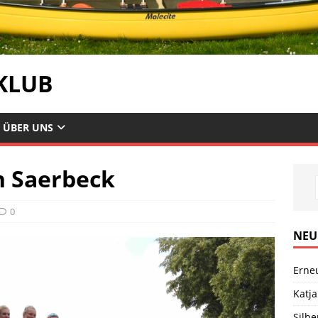
KLUB
ÜBER UNS
in Saerbeck
0
NEU
Erne
Katja
Silb