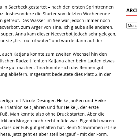
a in Saerbeck gestartet – nach den ersten Sprintrennen
ARC
nz. Insbesondere die Starter vom letzten Wochenende
n gefreut. Das Wasser im See war jedoch immer noch
overbot“, zum Ärger von Tina. Ich glaube alle anderen,
 super. Anna kam dieser Neoverbot jedoch sehr gelegen,
 sie „first out of water“ und wurde dann auf der
lt, auch Katjana konnte zum zweiten Wechsel hin den
schen Radzeit fehlten Katjana aber beim Laufen etwas
ätze gut machen. Tina konnte sich das Rennen gut
ung abliefern. Insgesamt bedeutete dies Platz 2 in der
erliga mit Nicole Desinger, Heike Janßen und Heike
e Triathlon seit Jahren und für Heike J. der erste
uß. Man konnte also ohne Druck starten. Aber die
Nicki am Morgen noch recht müde war. Eigentlich waren
den, dass der Fuß gut gehalten hat. Beim Schwimmen ist sie
se. Jetzt geht es aber steil bergauf – mit der Form.