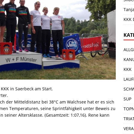
Tanj
KKK 
KAT
ALLG
KAN
KKK
LAUF
KKK in Saerbeck am Start.
SCH
rter.
SUP
ch der Mitteldistanz bei 38°C am Walchsee hat er es sich
men Temperaturen, seine Sprintfähigkeit unter Beweis zu
TOP
in seiner Altersklasse. (Gesamtzeit: 1:07,16). Rene kann
TRIA
VER